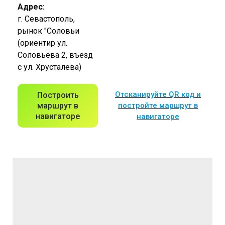
Адрес:
г. Севастополь,
рынок "Соловьи
(ориентир ул.
Соловьёва 2, въезд
с ул. Хрусталева)
Отсканируйте QR код и
Построить
маршрут в
постройте маршрут в
навигаторе
навигаторе