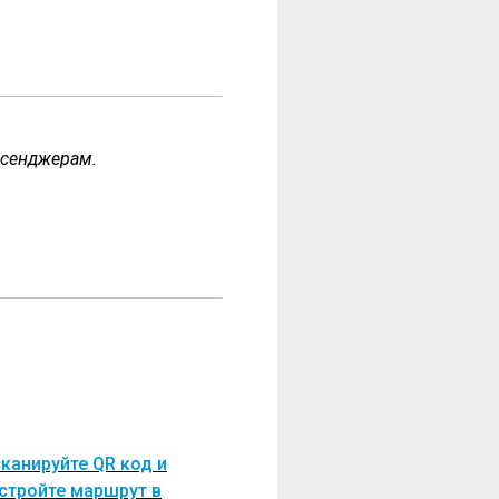
ссенджерам.
канируйте QR код и
стройте маршрут в