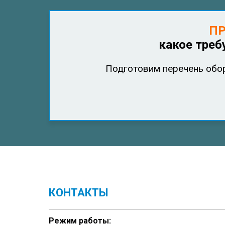
ПР
какое треб
П
одготовим перечень обор
КОНТАКТЫ
Режим работы: