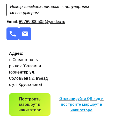
Номер телефона привязан к популярным
мессенджерам.
Email:
89789000505@yandex.ru
Адрес:
г. Севастополь,
рынок "Соловьи
(ориентир ул.
Соловьёва 2, въезд
с ул. Хрусталева)
Отсканируйте QR код и
Построить
маршрут в
постройте маршрут в
навигаторе
навигаторе