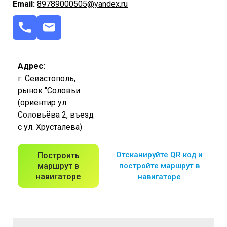
Email:
89789000505@yandex.ru
Адрес:
г. Севастополь,
рынок "Соловьи
(ориентир ул.
Соловьёва 2, въезд
с ул. Хрусталева)
Отсканируйте QR код и
Построить
маршрут в
постройте маршрут в
навигаторе
навигаторе